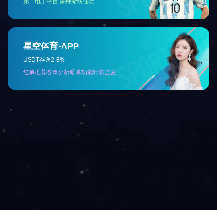
销售微信
点击关闭
在线客服
点我咨询
13812058561
400-900-6909
开云官方版网站登录入口
|
欧宝官方端网站
|
火狐官方网页版
|
球友会手机版
|
乐鱼web版登录入口
|
九游会·j9官方网站
|
开云
·体育
|
千亿体育在线
|
华体会网页版
|