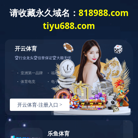
网站首页
关于我们
公司介绍
资质荣誉
企业视频
人力资源
产品中心
角钢法兰生产线
八工位数控角钢法兰生产线
江南平台