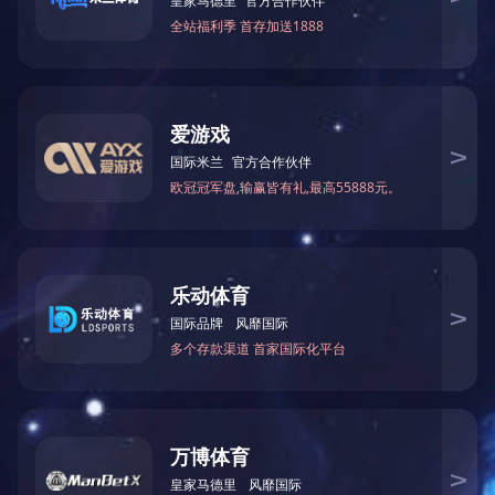
模具
技术研发
企业环境
新闻中心
江南官方网站（中国）
角钢法兰生产线
八工位数控角钢法兰生产线
江南平台
角钢法兰自动焊（全封闭环保型结构）
双伺服6米角钢法兰生产线
数控圆法兰成型，冲孔，焊接一体机
角码机
不锈钢多功能角钢冲剪机
多功能角钢冲剪机
模具