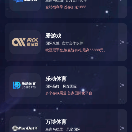
模具
技术研发
企业环境
新闻中心
江南官方网站（中国）
角钢法兰生产线
八工位数控角钢法兰生产线
江南平台
角钢法兰自动焊（全封闭环保型结构）
双伺服6米角钢法兰生产线
数控圆法兰成型，冲孔，焊接一体机
角码机
不锈钢多功能角钢冲剪机
多功能角钢冲剪机
模具