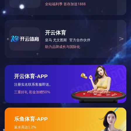
双伺服6米角钢法兰生产线
江南平台
激光切割-单平台
角钢法兰机
圆法兰冲压生产线