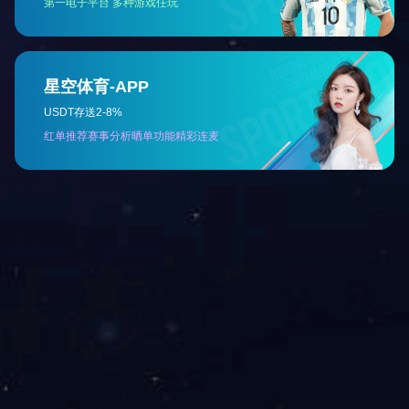
苏ICP备2022023812号
苏公网安备32020602002712号
咨询热线：400-900-6909 手机：13812058561 电话：400-
900-6909 传真：0510-83501901 地址：无锡惠山经济开发区
前洲配套区宝露路10号
手机站
销售微信
点击关闭
在线客服
点我咨询